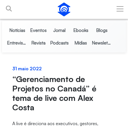
Pular para o Conteúdo principal
Notícias
Eventos
Jornal
Ebooks
Blogs
Entrevistas
Revista
Podcasts
Mídias
Newsletter
31 maio 2022
“Gerenciamento de
Projetos no Canadá” é
tema de live com Alex
Costa
A live é direciona aos executivos, gestores,