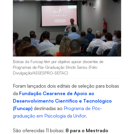
Bolsas da Funcap têm por objetivo apoiar discentes de
Programas de Pós-Graduação Stricto Sensu (Foto:
Divulgação/ASSESPRO-SEITAC)
Foram lançados dois editais de seleção para bolsas
da
Fundação Cearense de Apoio ao
Desenvolvimento Científico e Tecnológico
(Funcap)
destinadas ao
Programa de Pós-
graduação em Psicologia da Unifor
.
São oferecidas 11 bolsas:
8 para o Mestrado