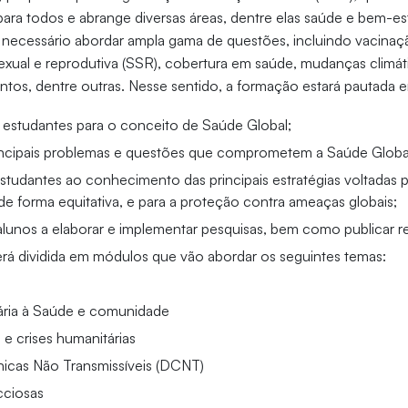
 para todos e abrange diversas áreas, dentre elas saúde e bem-es
z necessário abordar ampla gama de questões, incluindo vacina
xual e reprodutiva (SSR), cobertura em saúde, mudanças climát
tos, dentre outras. Nesse sentido, a formação estará pautada 
os estudantes para o conceito de Saúde Global;
rincipais problemas e questões que comprometem a Saúde Globa
studantes ao conhecimento das principais estratégias voltadas p
de forma equitativa, e para a proteção contra ameaças globais;
 alunos a elaborar e implementar pesquisas, bem como publicar re
rá dividida em módulos que vão abordar os seguintes temas:
ária à Saúde e comunidade
 e crises humanitárias
icas Não Transmissíveis (DCNT)
cciosas