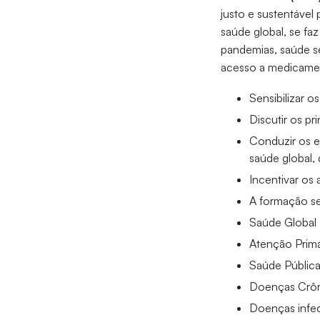
justo e sustentável
saúde global, se fa
pandemias, saúde se
acesso a medicamen
Sensibilizar 
Discutir os p
Conduzir os e
saúde global, 
Incentivar os
A formação se
Saúde Global
Atenção Prim
Saúde Pública
Doenças Crôn
Doenças infe