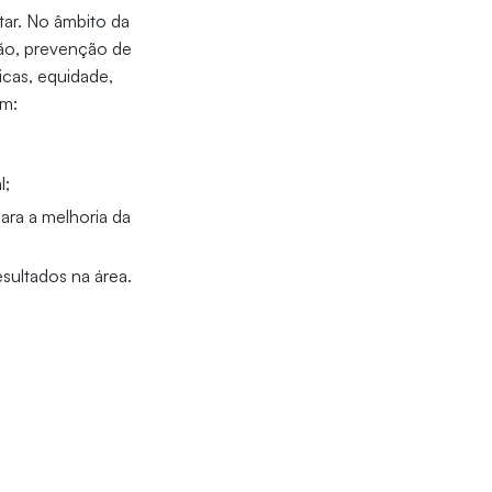
tar. No âmbito da
ção, prevenção de
icas, equidade,
em:
l;
ara a melhoria da
sultados na área.