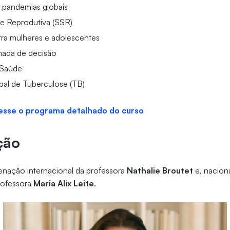
 pandemias globais
e Reprodutiva (SSR)
tra mulheres e adolescentes
omada de decisão
 Saúde
al de Tuberculose (TB)
cesse o programa detalhado do curso
ção
enação internacional da professora
Nathalie Broutet
e, nacion
rofessora
Maria Alix Leite
.