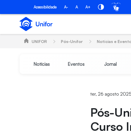
Pular para o Conteúdo principal
PÓS-UNIFOR
Acessibilidade
A-
A
A+
UNIFOR
Pós-Unifor
Notícias e Event
Notícias
Eventos
Jornal
ter, 26 agosto 2025
Pós-Uni
Curso I