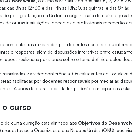
 de
47 horas/aula
, o curso será realizado nos dias
6, 7, 27 e 2
adas das 8h às 12h30 e das 14h às 18h30, às quintas; e das 8h às
os de pós-graduação da Unifor, a carga horária do curso equivale 
es de outras instituições, docentes e profissionais receberão ce
 com palestras ministradas por docentes nacionais ou internac
as e respostas, além de discussões interativas entre estudantes
ntações realizadas por alunos sobre o tema definido pelos doc
o ministradas via videoconferência. Os estudantes de Fortaleza d
e serão facilitadas por docentes responsáveis por mediar as disc
rantes. Alunos de outras localidades poderão participar das aula
 o curso
o de curta duração está alinhado aos
Objetivos do Desenvol
)
propostos pela Organização das Nações Unidas (ONU), que vis