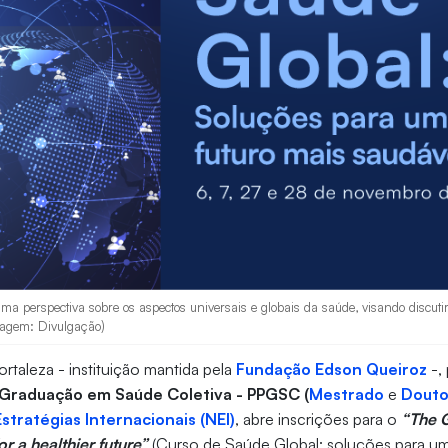
ma perspectiva sobre os aspectos universais e globais da saúde, visando discut
magem: Divulgação)
rtaleza - instituição mantida pela
Fundação Edson Queiroz
-,
Graduação em Saúde Coletiva - PPGSC (
Mestrado
e
Douto
stratégias Internacionais (NEI)
, abre inscrições para o
“The 
or a healthier future”
(Curso de Saúde Global: soluções para um