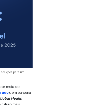
ir soluções para um
 por meio do
rado
)
, em parceria
Global Health
 futuro mais