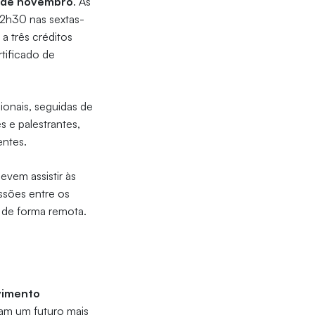
8 de novembro
. As
 12h30 nas sextas-
a três créditos
rtificado de
ionais, seguidas de
 e palestrantes,
entes.
evem assistir às
ussões entre os
s de forma remota.
vimento
am um futuro mais