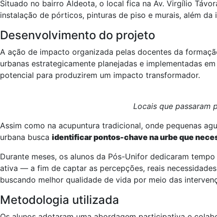
Situado no bairro Aldeota, o local fica na Av. Virgílio Távo
instalação de pórticos, pinturas de piso e murais, além d
Desenvolvimento do projeto
A ação de impacto organizada pelas docentes da formaç
urbanas estrategicamente planejadas e implementadas em á
potencial para produzirem um impacto transformador.
Locais que passaram p
Assim como na acupuntura tradicional, onde pequenas agu
urbana busca
identificar pontos-chave na urbe que nece
Durante meses, os alunos da Pós-Unifor dedicaram tempo 
ativa — a fim de captar as percepções, reais necessidades
buscando melhor qualidade de vida por meio das interven
Metodologia utilizada
Os alunos adotaram uma abordagem participativa e colabo