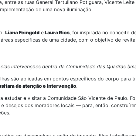
ra, entre as ruas General Tertuliano Potiguara, Vicente Leit
a implementação de uma nova iluminação.
ão,
Liana Feingold
e
Laura Rios
, foi inspirada no conceito de
reas específicas de uma cidade, com o objetivo de revita
elas intervenções dentro da Comunidade das Quadras (Im
lhas são aplicadas em pontos específicos do corpo para t
ssitam de atenção e intervenção
.
a estudar e visitar a Comunidade São Vicente de Paulo. F
 e desejos dos moradores locais — para, então, construírem
ções.
rativa ao desenvolver a ação de impacto. Eles trabalhar