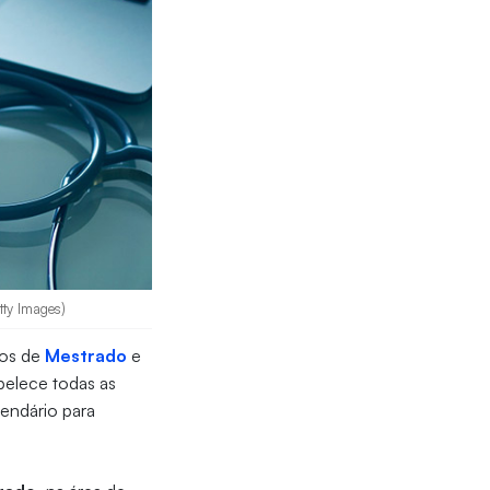
tty Images)
sos de
Mestrado
e
belece todas as
endário para