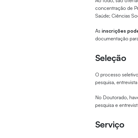
Ao todo, são oferta
concentração de Pr
Saúde; Ciências Soc
As
inscrições pod
documentação para o
Seleção
O processo seletivo
pesquisa, entrevista
No Doutorado, haver
pesquisa e entrevist
Serviço