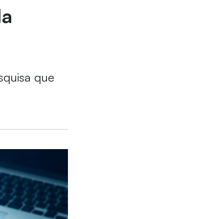
da
squisa que