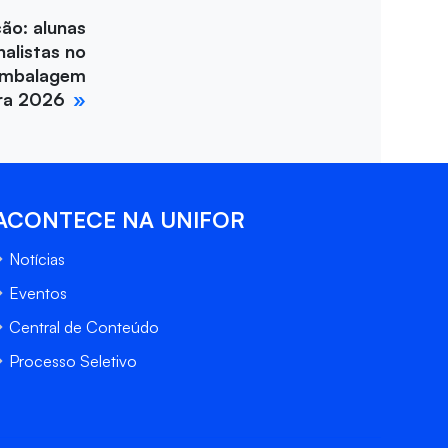
ção: alunas
nalistas no
Embalagem
ira 2026
ACONTECE NA UNIFOR
Notícias
Eventos
Central de Conteúdo
Processo Seletivo