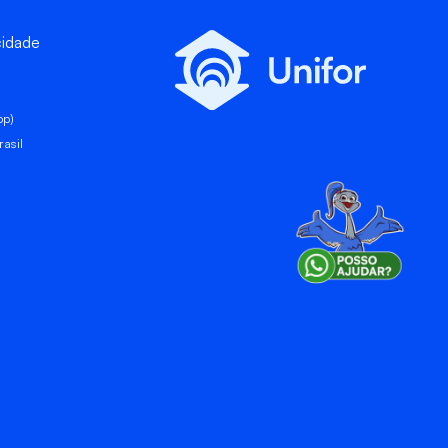
cidade
pp)
asil