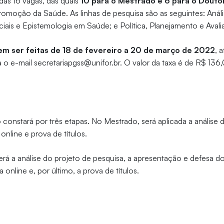
das 16 vagas, das quais
10 para o Mestrado e 6 para o Douto
omoção da Saúde. As linhas de pesquisa são as seguintes: Análi
iais e Epistemologia em Saúde; e Política, Planejamento e Ava
em ser feitas de 18 de fevereiro a 20 de março de 2022
, 
 e-mail secretariapgss@unifor.br. O valor da taxa é de R$ 136
 constará por três etapas. No Mestrado, será aplicada a análise 
 online e prova de títulos.
á a análise do projeto de pesquisa, a apresentação e defesa do
a online e, por último, a prova de títulos.