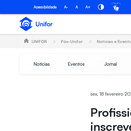
Pular para o Conteúdo principal
PÓS-UNIFOR
Acessibilidade
A-
A
A+
UNIFOR
Pós-Unifor
Notícias e Event
Notícias
Eventos
Jornal
sex, 18 fevereiro 2
Profiss
inscrev