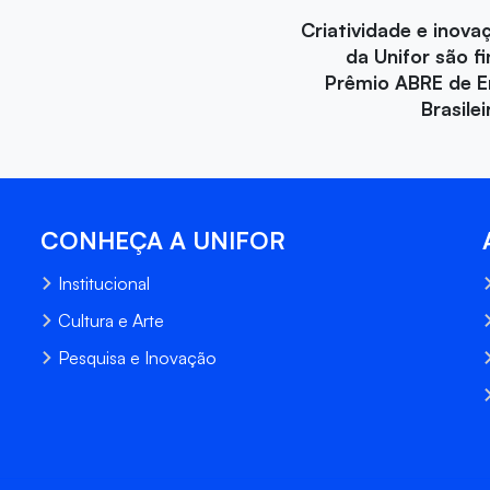
Criatividade e inova
da Unifor são fi
Prêmio ABRE de 
Brasile
CONHEÇA A UNIFOR
Institucional
Cultura e Arte
Pesquisa e Inovação