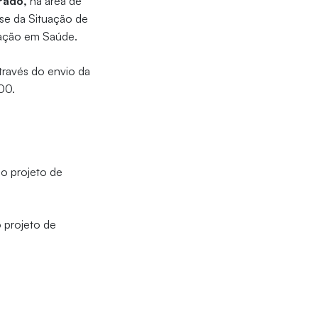
rado,
na área de
se da Situação de
liação em Saúde.
através do envio da
,00.
do projeto de
 projeto de