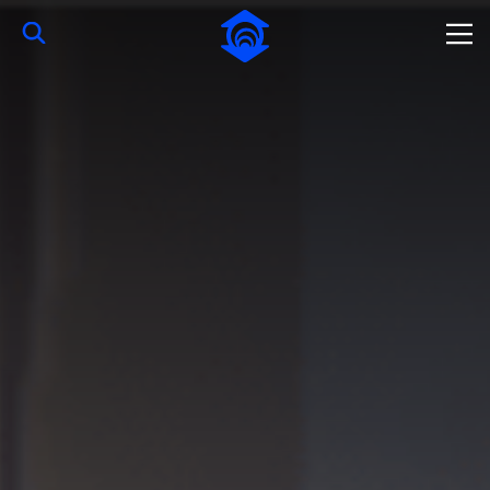
Pular para o Conteúdo principal