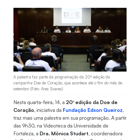
A palestra faz parte da programação da 20ª edição da
campanha Doe de Coração, que acontece até o fim do mês de
setembro (Foto: Ares Soares)
Nesta quarta-feira, 14, a
20ª edição da Doe de
Coração
, iniciativa da
Fundação Edson Queiroz
,
traz mais uma palestra em sua programação. A partir
das 9h30, na Videoteca da Universidade de
Fortaleza, a
Dra. Mônica Studart
, coordenadora