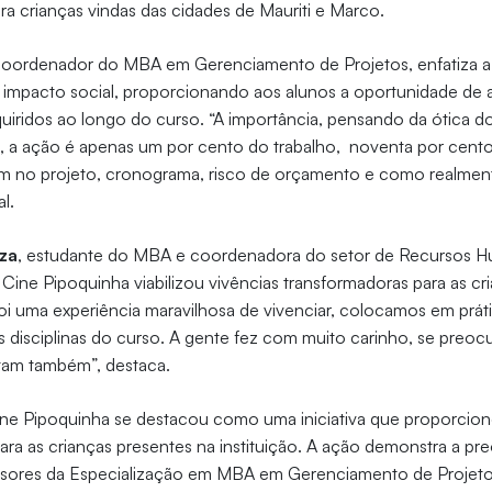
ra crianças vindas das cidades de Mauriti e Marco.
coordenador do MBA em Gerenciamento de Projetos, enfatiza a 
mpacto social, proporcionando aos alunos a oportunidade de ap
iridos ao longo do curso. “A importância, pensando da ótica 
, a ação é apenas um por cento do trabalho, noventa por cento
m no projeto, cronograma, risco de orçamento e como realment
al.
uza
, estudante do MBA e coordenadora do setor de Recursos 
Cine Pipoquinha viabilizou vivências transformadoras para as cr
foi uma experiência maravilhosa de vivenciar, colocamos em prát
 disciplinas do curso. A gente fez com muito carinho, se preo
rtam também”, destaca.
ne Pipoquinha se destacou como uma iniciativa que proporcion
ra as crianças presentes na instituição. A ação demonstra a p
ssores da Especialização em MBA em Gerenciamento de Projet