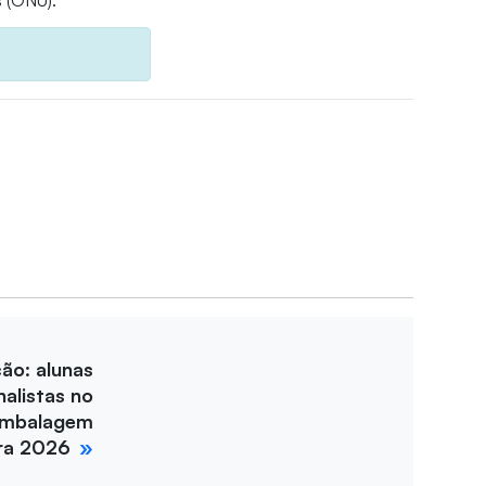
 (ONU).
ção: alunas
nalistas no
Embalagem
ira 2026