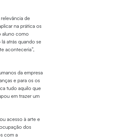
relevância de
licar na prática os
do aluno como
 lá atrás quando se
e aconteceria”,
Humanos da empresa
ianças e para os os
ica tudo aquilo que
cupou em trazer um
ou acesso à arte e
reocupação dos
os com a