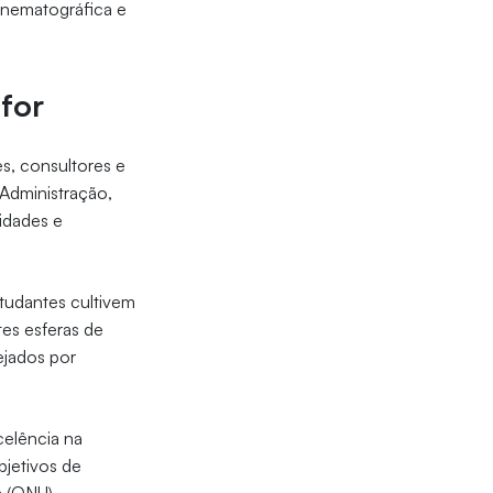
inematográfica e
ifor
s, consultores e
 Administração,
idades e
tudantes cultivem
tes esferas de
ejados por
celência na
jetivos de