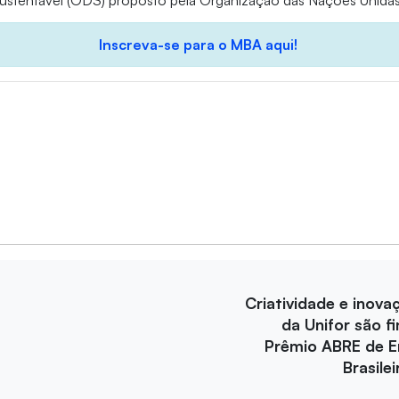
stentável (ODS) proposto pela Organização das Nações Unidas
Inscreva-se para o MBA aqui!
Criatividade e inova
da Unifor são fi
Prêmio ABRE de 
Brasile