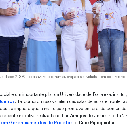
a desde 2009 e desenvolve programas, projetos e atividades com objetivos volta
ocial é um importante pilar da Universidade de Fortaleza, institu
Queiroz
. Tal compromisso vai além das salas de aulas e fronteir
ções de impacto que a instituição promove em prol da comunid
 recente iniciativa realizada no
Lar Amigos de Jesus
, no dia 2
 em Gerenciamentos de Projetos
: o
Cine Pipoquinha
.