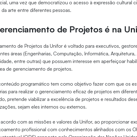
cial, uma vez que democratizou o acesso à expressão cultural c
da arte entre diferentes pessoas.
renciamento de Projetos é na Un
ento de Projetos da Unifor é voltado para executivos, gestore
ntes áreas (Engenharias, Computação, Informática, Arquitetura,
dade, entre outras) que possuem interesse em aperfeiçoar habil
ea de gerenciamento de projetos.
conteúdo programático tem como objetivo fazer com que os es
rias para realizar o gerenciamento eficaz de projetos em diferen
, pretende viabilizar a excelência de projetos e resultados des
ações, sejam eles internos ou externos.
acordo com as missões e valores da Unifor, ao proporcionar ex
çoamento profissional com conhecimentos alinhados com os Ob