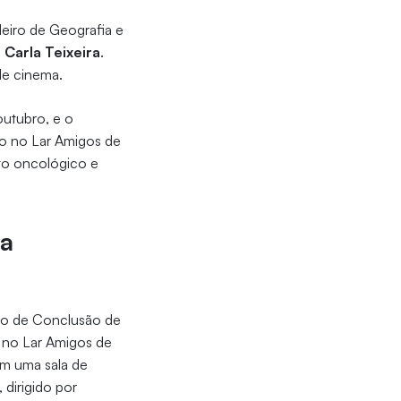
leiro de Geografia e
,
Carla Teixeira
.
 de cinema.
outubro, e o
ão no Lar Amigos de
nto oncológico e
 a
lho de Conclusão de
m no Lar Amigos de
am uma sala de
”, dirigido por