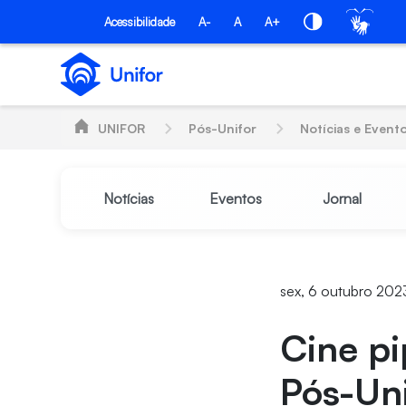
Pular para o Conteúdo principal
PÓS-UNIFOR
Acessibilidade
A-
A
A+
UNIFOR
Pós-Unifor
Notícias e Event
Notícias
Eventos
Jornal
sex, 6 outubro 202
Cine pi
Pós-Uni