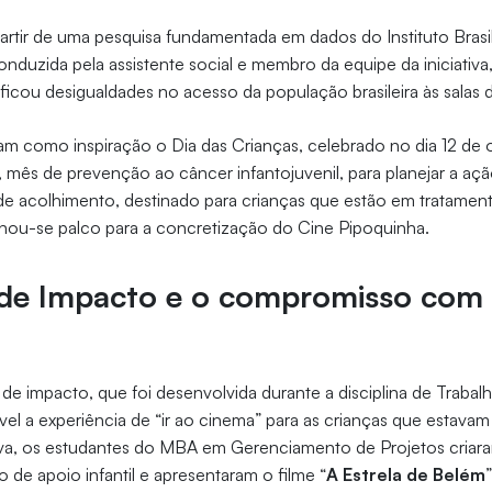
partir de uma pesquisa fundamentada em dados do Instituto Brasi
conduzida pela assistente social e membro da equipe da iniciativa
ificou desigualdades no acesso da população brasileira às salas
am como inspiração o Dia das Crianças, celebrado no dia 12 de 
mês de prevenção ao câncer infantojuvenil, para planejar a aç
 de acolhimento, destinado para crianças que estão em tratame
rnou-se palco para a concretização do Cine Pipoquinha.
s de Impacto e o compromisso com
de impacto, que foi desenvolvida durante a disciplina de Traba
iável a experiência de “ir ao cinema” para as crianças que estava
tiva, os estudantes do MBA em Gerenciamento de Projetos criar
o de apoio infantil e apresentaram o filme “
A Estrela de Belém