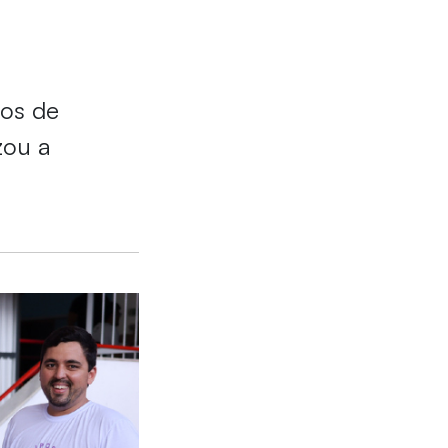
tos de
zou a