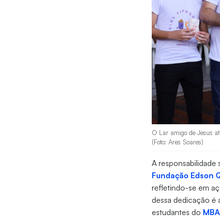
O Lar amigo de Jesus atu
(Foto: Ares Soares)
A responsabilidade s
Fundação Edson 
refletindo-se em a
dessa dedicação é a
estudantes do
MBA