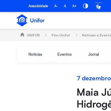
Pular para o Conteúdo principal
PÓS-UNIFOR
Acessibilidade
A-
A
A+
UNIFOR
Pós-Unifor
Notícias e Event
Notícias
Eventos
Jornal
7 dezembro
Maia Jú
Hidrogê