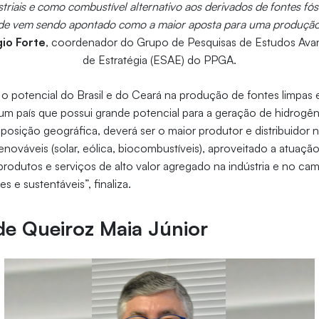
riais e como combustível alternativo aos derivados de fontes fós
de vem sendo apontado como a maior aposta para uma produção 
io Forte
, coordenador do Grupo de Pesquisas de Estudos Ava
de Estratégia (ESAE) do PPGA.
a o potencial do Brasil e do Ceará na produção de fontes limpas
é um país que possui grande potencial para a geração de hidrogê
posição geográfica, deverá ser o maior produtor e distribuidor 
enováveis (solar, eólica, biocombustíveis), aproveitado a atuaçã
odutos e serviços de alto valor agregado na indústria e no cam
 e sustentáveis”, finaliza.
de Queiroz Maia Júnior