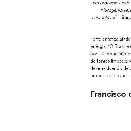
em processos indust
hidrogênio ver
sustentável”
-
Sérg
Forte enfatiza aind
energia. “O Brasil 
por sua condição e 
de fontes limpas e r
desenvolvendo de pr
processos inovadores
Francisco 