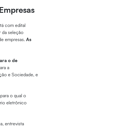
 Empresas
á com edital
r da seleção
de empresas.
As
ara o de
ara a
ação e Sociedade, e
 para o qual o
rio eletrônico
.
a, entrevista