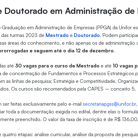
e Doutorado em Administração de
Graduação em Administração de Empresas (PPGA) da Unifor est
o das turmas 2023 de
Mestrado
e
Doutorado
. Podem participa
sas áreas do conhecimento, e não apenas os de administração 
 prorrogadas e seguem até o dia 12 de dezembro
.
das até
30 vagas para o curso de Mestrado
e até
10 vagas p
ea de concentração de Fundamentos e Processos Estratégicos p
om as linhas de pesquisa: Estratégia e Competitividade, Organiz
dos. Os cursos são recomendados pela CAPES – conceito 5.
 ser feitas exclusivamente pelo e-mail
secretariapgss@unifor.br
,
ar toda a documentação exigida no edital, dentre elas o formulá
amente preenchido. O valor da taxa de inscrição é de R$ 136,00
quatro etapas: análise curricular, análise da proposta de pesquis