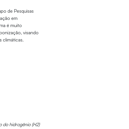
upo de Pesquisas
duação em
ema é muito
bonização, visando
 climáticas.
 do hidrogênio (H2)