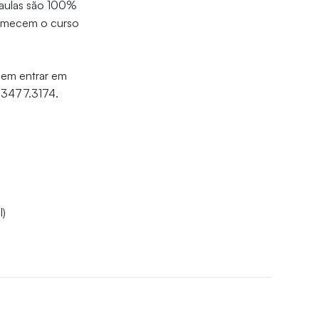
 aulas são 100%
 comecem o curso
dem entrar em
 3477.3174.
I)