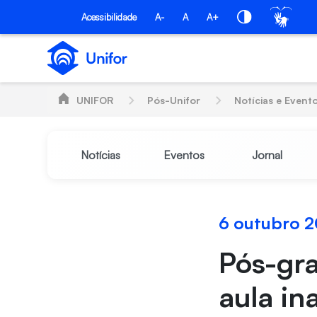
Pular para o Conteúdo principal
PÓS-UNIFOR
Acessibilidade
A-
A
A+
UNIFOR
Pós-Unifor
Notícias e Event
Notícias
Eventos
Jornal
6 outubro 
Pós-gr
aula in