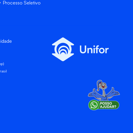
Processo Seletivo
cidade
pp)
asil