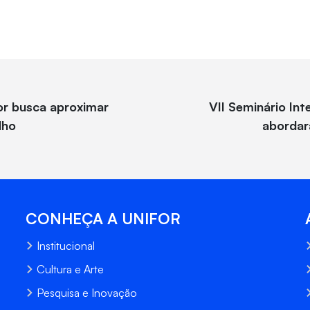
or busca aproximar
VII Seminário In
lho
abordar
CONHEÇA A UNIFOR
Institucional
Cultura e Arte
Pesquisa e Inovação