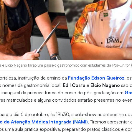
a e Elcio Nagano farão um passeio gastronômico com estudantes da Pós-Unifor (
ortaleza, instituição de ensino da
Fundação Edson Queiroz
, e
s nomes da gastronomia local.
Edil Costa
e
Elcio Nagano
são o
a inaugural da primeira turma do curso de pós-graduação em
Ga
ntes matriculados e alguns convidados estarão presentes no even
ara o dia 6 de outubro, às 19h30, a aula-show acontece na coz
o de Atenção Médica Integrada (NAMI)
. “Iremos apresentar 
s uma aula prática expositiva, preparando pratos clássicos e 