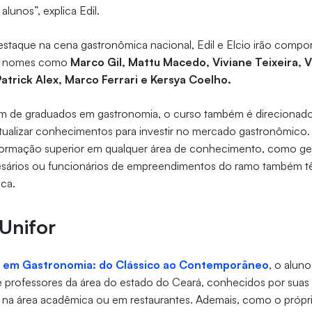
lunos”, explica Edil.
staque na cena gastronômica nacional, Edil e Elcio irão compo
lui nomes como
Marco Gil, Mattu Macedo, Viviane Teixeira, 
Patrick Alex, Marco Ferrari e Kersya Coelho.
além de graduados em gastronomia, o curso também é direcionad
atualizar conhecimentos para investir no mercado gastronômico.
ormação superior em qualquer área de conhecimento, como ge
esários ou funcionários de empreendimentos do ramo também t
aca.
Unifor
 em Gastronomia: do Clássico ao Contemporâneo
, o alun
e professores da área do estado do Ceará, conhecidos por suas
a na área acadêmica ou em restaurantes. Ademais, como o própr