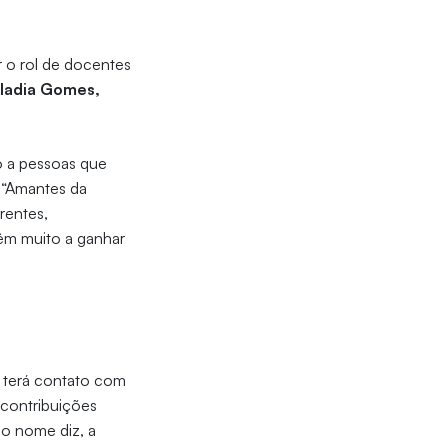
r o rol de docentes
Vladia Gomes,
o a pessoas que
 “Amantes da
rentes,
êm muito a ganhar
o terá contato com
 contribuições
io nome diz, a