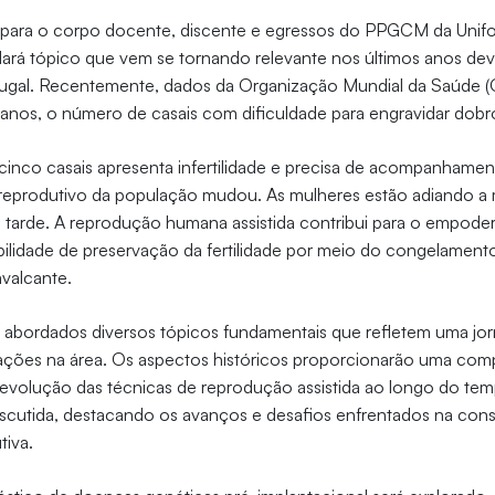
 para o corpo docente, discente e egressos do PPGCM da Unifo
rdará tópico que vem se tornando relevante nos últimos anos de
onjugal. Recentemente, dados da Organização Mundial da Saúde 
 anos, o número de casais com dificuldade para engravidar dob
inco casais apresenta infertilidade e precisa de acompanhamen
l reprodutivo da população mudou. As mulheres estão adiando a
s tarde. A reprodução humana assistida contribui para o empod
bilidade de preservação da fertilidade por meio do congelament
valcante.
o abordados diversos tópicos fundamentais que refletem uma jo
ações na área. Os aspectos históricos proporcionarão uma co
evolução das técnicas de reprodução assistida ao longo do te
 discutida, destacando os avanços e desafios enfrentados na co
tiva.