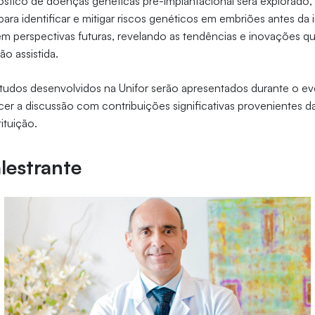
óstico de doenças genéticas pré-implantacional será explorado
para identificar e mitigar riscos genéticos em embriões antes da
m perspectivas futuras, revelando as tendências e inovações q
o assistida.
studos desenvolvidos na Unifor serão apresentados durante o e
cer a discussão com contribuições significativas provenientes da
ituição.
lestrante