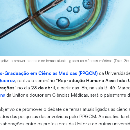
etivo promover o debate de temas atuais ligados às ciências médicas (Foto: Get
s-Graduação em Ciências Médicas (PPGCM)
da Universidade
Queiroz
, realiza o seminário “
Reprodução Humana Assistida: 
vações
” no dia
23 de abril
, a partir das 18h, na sala B-46. Marc
ina
da Unifor e doutor em Ciências Médicas, será o palestrante 
bjetivo de promover o debate de temas atuais ligados às ciênci
tados das pesquisas desenvolvidas pelo PPGCM. A iniciativa tam
olaborações entre os professores da Unifor e de outras universi