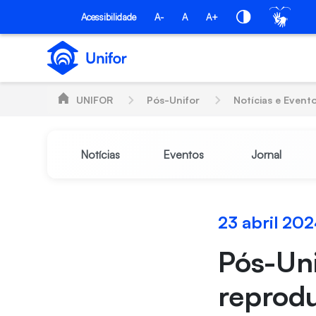
Pular para o Conteúdo principal
PÓS-UNIFOR
Acessibilidade
A-
A
A+
UNIFOR
Pós-Unifor
Notícias e Event
Notícias
Eventos
Jornal
23 abril 20
Pós-Un
reprod