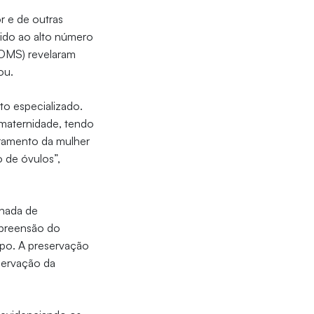
r e de outras
vido ao alto número
(OMS) revelaram
rou.
to especializado.
 maternidade, tendo
eramento da mulher
o de óvulos”,
rnada de
mpreensão do
mpo. A preservação
nservação da