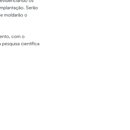
, evidenciando os
 implantação. Serão
ue moldarão o
vento, com o
 pesquisa científica