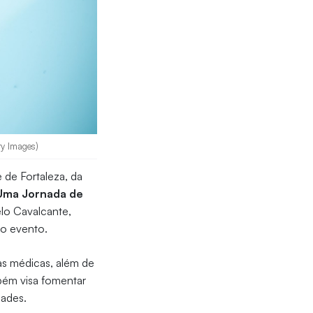
ty Images)
 de Fortaleza, da
Uma Jornada de
elo Cavalcante,
do evento.
as médicas, além de
bém visa fomentar
dades.