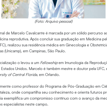
(Foto: Arquivo pessoal)
sional de Marcelo Cavalcante é marcada por um sólido percurso 
icina reprodutiva. Após concluir sua graduação em Medicina pel
FC), realizou sua residência médica em Ginecologia e Obstetríci
as (Unicamp), em Campinas, São Paulo.
cialização o levou a um
Fellowship
em Imunologia da Reproduç
s Estados Unidos. Marcelo é também mestre e doutor pela UFC, 
rsity of Central Florida
, em Orlando.
ivamente como professor do Programa de Pós-Graduação em Ciê
taleza, onde compartilha seu conhecimento e orienta futuros pro
ória exemplifica um compromisso contínuo com o avanço da medi
s especialistas neste campo.