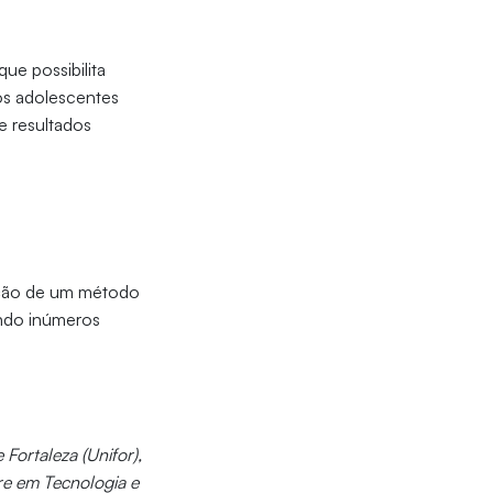
ue possibilita
os adolescentes
e resultados
zação de um método
endo inúmeros
ortaleza (Unifor),
re em Tecnologia e