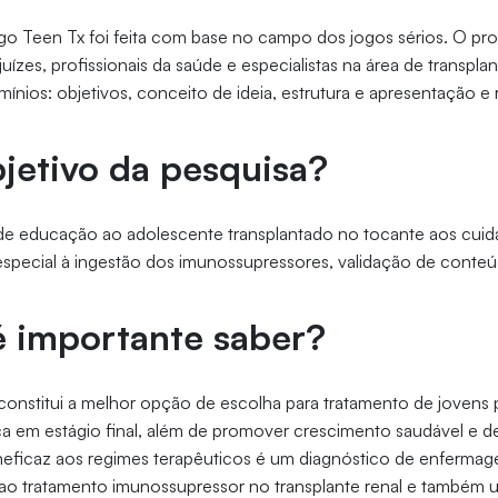
o Teen Tx foi feita com base no campo dos jogos sérios. O pro
 juízes, profissionais da saúde e especialistas na área de transpla
ínios: objetivos, conceito de ideia, estrutura e apresentação e 
bjetivo da pesquisa?
de educação ao adolescente transplantado no tocante aos cui
special à ingestão dos imunossupressores, validação de conteú
é importante saber?
 constitui a melhor opção de escolha para tratamento de jovens
ca em estágio final, além de promover crescimento saudável e 
ineficaz aos regimes terapêuticos é um diagnóstico de enferma
 ao tratamento imunossupressor no transplante renal e também 