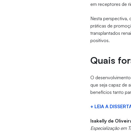
em receptores de r
Nesta perspectiva, 
práticas de promoç
transplantados ren
positivos.
Quais fo
O desenvolvimento 
que seja capaz de a
benefícios tanto pa
+ LEIA A DISSER
Isakelly de Olivei
Especialização em T