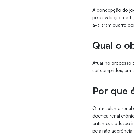
A concepção do jog
pela avaliação de 11
avaliaram quatro dom
Qual o o
Atuar no processo 
ser cumpridos, em e
Por que 
O transplante renal
doença renal crôni
entanto, a adesão 
pela não aderência