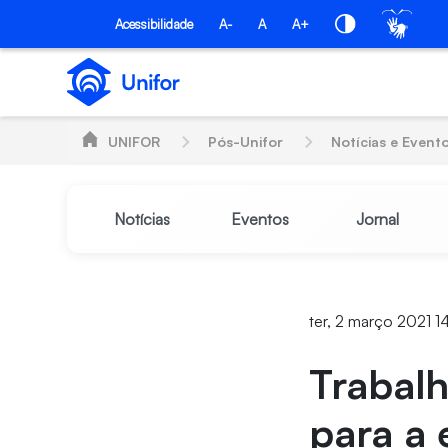
Pular para o Conteúdo principal
PÓS-UNIFOR
Acessibilidade
A-
A
A+
UNIFOR
Pós-Unifor
Notícias e Event
Notícias
Eventos
Jornal
ter, 2 março 2021 1
Trabal
para a 