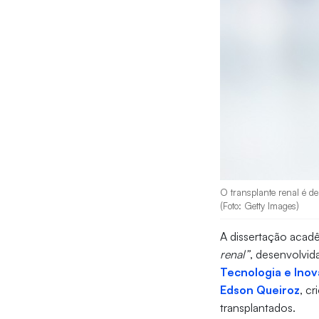
O transplante renal é de
(Foto: Getty Images)
A dissertação acad
renal”
, desenvolvid
Tecnologia e In
Edson Queiroz
, c
transplantados.