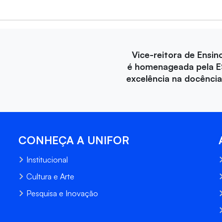
Vice-reitora de Ensin
é homenageada pela E
excelência na docência 
CONHEÇA A UNIFOR
Institucional
Cultura e Arte
Pesquisa e Inovação