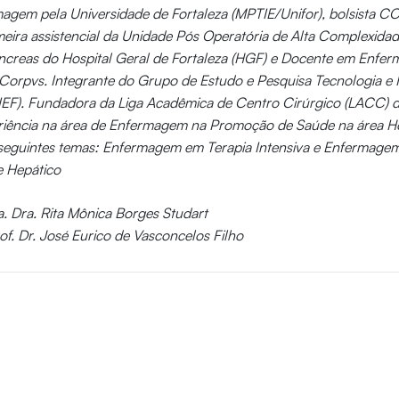
agem pela Universidade de Fortaleza (MPTIE/Unifor), bolsista
eira assistencial da Unidade Pós Operatória de Alta Complexidad
ncreas do Hospital Geral de Fortaleza (HGF) e Docente em Enfe
Corpvs. Integrante do Grupo de Estudo e Pesquisa Tecnologia e
F). Fundadora da Liga Acadêmica de Centro Cirúrgico (LACC) d
eriência na área de Enfermagem na Promoção de Saúde na área Ho
 seguintes temas: Enfermagem em Terapia Intensiva e Enfermage
e Hepático
a. Dra. Rita Mônica Borges Studart
of. Dr. José Eurico de Vasconcelos Filho