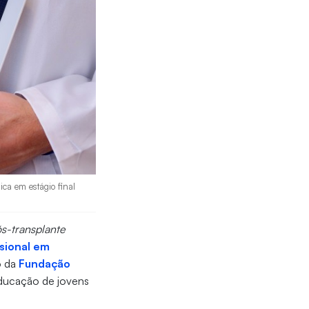
ca em estágio final
s-transplante
sional em
o da
Fundação
 educação de jovens