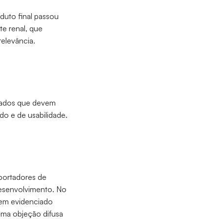
duto final passou
nte renal, que
relevância.
dados que devem
do e de usabilidade.
 portadores de
desenvolvimento. No
gem evidenciado
uma objeção difusa