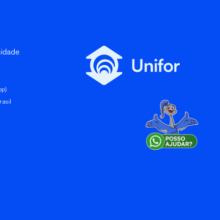
cidade
pp)
asil