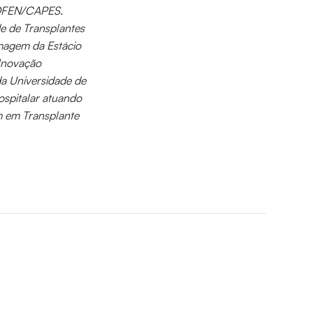
 COFEN/CAPES.
e de Transplantes
rmagem da Estácio
 Inovação
a Universidade de
spitalar atuando
m em Transplante