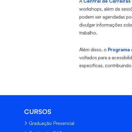
A
Central de Carreiras
workshops, além de sessõ
podem ser agendadas po
divulgar informações sob
trabalho.
Além disso, o
Programa 
voltados para a acessibi
específicas, contribuin
CURSOS
Graduação Presencial