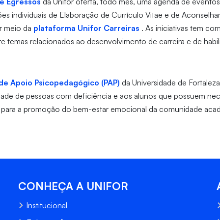
 e Egressos
da Unifor oferta, todo mês, uma agenda de eventos 
es individuais de Elaboração de Currículo Vitae e de Aconselha
r meio da
plataforma Unifor Carreiras
.
As iniciativas tem co
re temas relacionados ao desenvolvimento de carreira e de hab
de Apoio Psicopedagógico (PAP)
da Universidade de Fortaleza 
lidade de pessoas com deficiência e aos alunos que possuem ne
do para a promoção do bem-estar emocional da comunidade aca
CONHEÇA A UNIFOR
Institucional