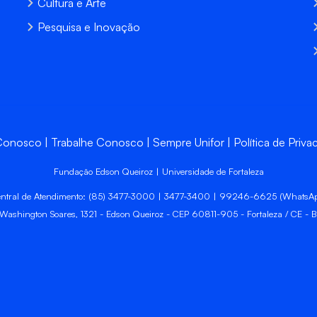
Cultura e Arte
Pesquisa e Inovação
 Conosco
Trabalhe Conosco
Sempre Unifor
Política de Priva
Fundação Edson Queiroz | Universidade de Fortaleza
ntral de Atendimento: (85) 3477-3000 | 3477-3400 | 99246-6625 (WhatsA
 Washington Soares, 1321 - Edson Queiroz - CEP 60811-905 - Fortaleza / CE - Br