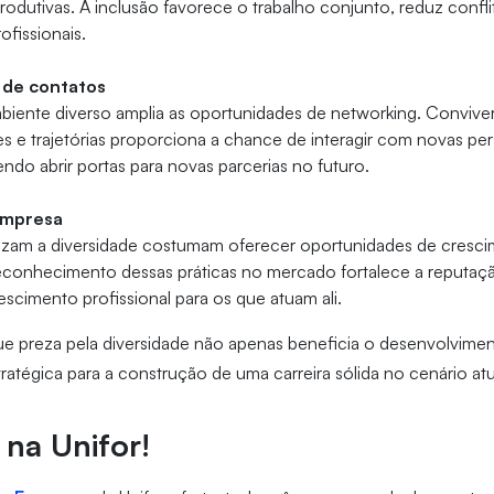
rodutivas. A inclusão favorece o trabalho conjunto, reduz confl
fissionais.
 de contatos
iente diverso amplia as oportunidades de networking. Conviver
s e trajetórias proporciona a chance de interagir com novas pe
do abrir portas para novas parcerias no futuro.
empresa
izam a diversidade costumam oferecer oportunidades de cresci
econhecimento dessas práticas no mercado fortalece a reputaç
escimento profissional para os que atuam ali.
e preza pela diversidade não apenas beneficia o desenvolvime
atégica para a construção de uma carreira sólida no cenário atu
na Unifor!