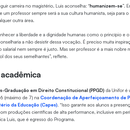
uir carreira no magistério, Luis aconselha: “
humanizem-se
”. 
e um professor sempre será a sua cultura humanista, seja para o d
lquer outra área.
econhecer a liberdade e a dignidade humanas como o princípio e o
nselharia a não desistir dessa vocação. É preciso muita inspiraç
salarial nem sempre é justo. Mas ser professor é a mais nobre
l dos seus semelhantes”, reflete.
a acadêmica
s-Graduação em Direito Constitucional (PPGD)
da Unifor é
a 6 (máximo de 7) na
Coordenação de Aperfeiçoamento de Pe
tério da Educação (Capes)
. “Isso garante aos alunos a presen
om produções científicas de alta performance, inclusive em per
plica Luis, que é egresso do Programa.