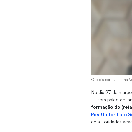
O professor Luis Lima Ve
No dia 27 de março,
— será palco do lan
formação do (re)at
Pós-Unifor Lato 
de autoridades aca