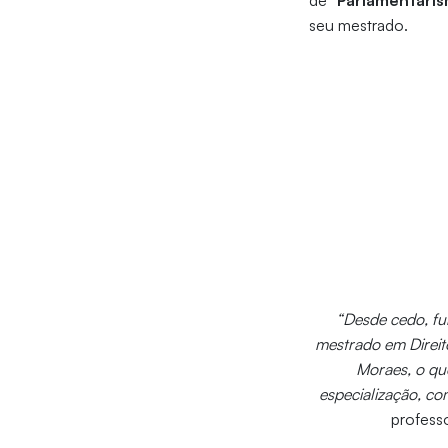
de “
Parlamentaris
seu mestrado.
“Desde cedo, fu
mestrado em Direito
Moraes, o qu
especialização, co
professo