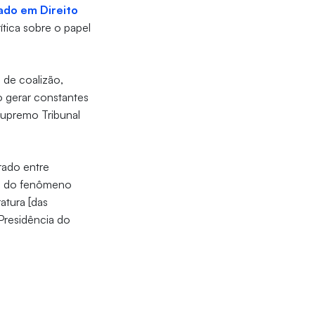
ado em Direito
ítica sobre o papel
 de coalizão,
o gerar constantes
Supremo Tribunal
rrado entre
ro, do fenômeno
atura [das
 Presidência do