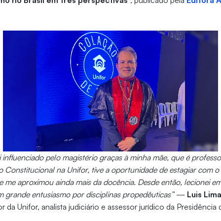
mo no Brasil em três perspectivas
”, publicado pela
Editora 
i influenciado pelo magistério graças à minha mãe, que é profess
 Constitucional na Unifor, tive a oportunidade de estagiar com 
e me aproximou ainda mais da docência. Desde então, lecionei e
m grande entusiasmo por disciplinas propedêuticas”
—
Luis Lim
r da Unifor, analista judiciário e assessor jurídico da Presidênci