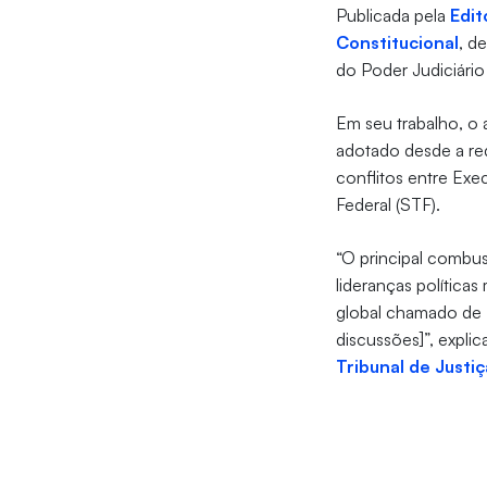
Publicada pela
Edit
Constitucional
, d
do Poder Judiciário
Em seu trabalho, o 
adotado desde a red
conflitos entre Exe
Federal (STF).
“O principal combust
lideranças política
global chamado de ‘
discussões]”, explic
Tribunal de Justi