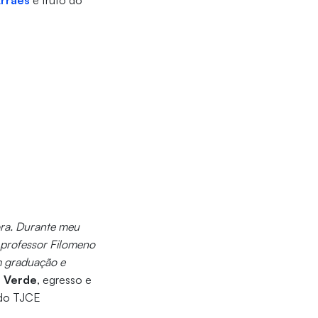
Arraes
e fruto do
ora. Durante meu
o professor Filomeno
m graduação e
a Verde
, egresso e
a do TJCE