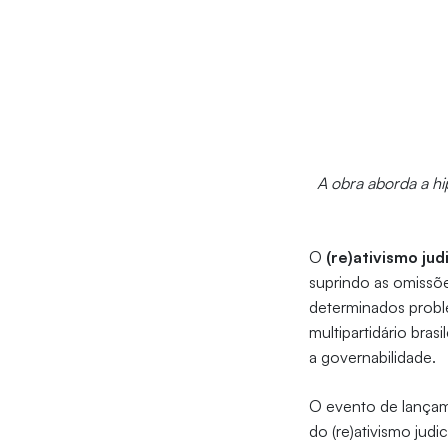
A obra aborda a hip
O
(re)ativismo judi
suprindo as omissõ
determinados probl
multipartidário bras
a governabilidade.
O evento de lançame
do (re)ativismo jud