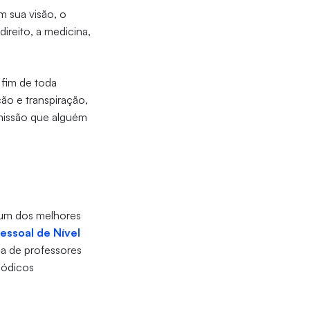
Em sua visão, o
ireito, a medicina,
 fim de toda
ão e transpiração,
 missão que alguém
 um dos melhores
ssoal de Nível
ça de professores
iódicos