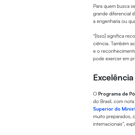
Para quem busca seg
grande diferencial d
a engenharia ou qua
“[Isso] significa r
ciência. Também aco
e o reconhecimento 
pode exercer em pro
Excelênci
O
Programa de Pó
do Brasil, com not
Superior do Minis
muito preparados, c
internacionais”, ex