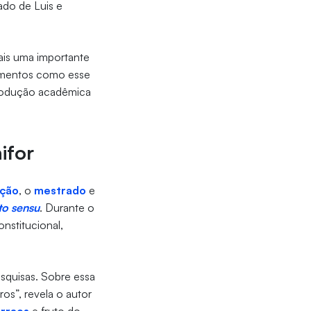
ado de Luis e
ais uma importante
cimentos como esse
produção acadêmica
ifor
ção
, o
mestrado
e
to sensu
. Durante o
nstitucional,
esquisas. Sobre essa
os”, revela o autor