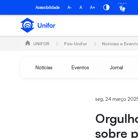
Pular para o Conteúdo principal
PÓS-UNIFOR
Acessibilidade
A-
A
A+
UNIFOR
Pós-Unifor
Notícias e Event
Notícias
Eventos
Jornal
seg, 24 março 2025
Orgulho
sobre p