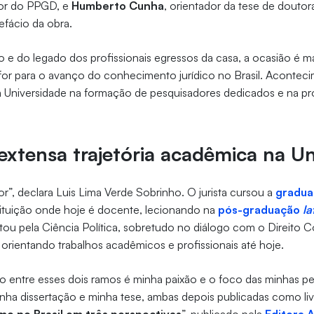
or do PPGD, e
Humberto Cunha
, orientador da tese de doutor
efácio da obra.
 e do legado dos profissionais egressos da casa, a ocasião é m
ifor para o avanço do conhecimento jurídico no Brasil. Aconte
a Universidade na formação de pesquisadores dedicados e na 
 extensa trajetória acadêmica na Un
or”, declara Luis Lima Verde Sobrinho. O jurista cursou a
gradua
tituição onde hoje é docente, lecionando na
pós-graduação
la
ou pela Ciência Política, sobretudo no diálogo com o Direito Co
rientando trabalhos acadêmicos e profissionais até hoje.
ão entre esses dois ramos é minha paixão e o foco das minhas p
inha dissertação e minha tese, ambas depois publicadas como livr