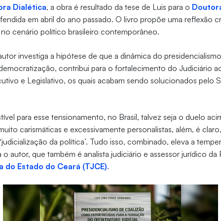
ora Dialética
, a obra é resultado da tese de Luis para o
Doutor
efendida em abril do ano passado. O livro propõe uma reflexão cr
 no cenário político brasileiro contemporâneo.
autor investiga a hipótese de que a dinâmica do presidencialismo
emocratização, contribui para o fortalecimento do Judiciário a
cutivo e Legislativo, os quais acabam sendo solucionados pelo 
ível para esse tensionamento, no Brasil, talvez seja o duelo aci
s muito carismáticas e excessivamente personalistas, além, é cla
judicialização da política’. Tudo isso, combinado, eleva a temper
a o autor, que também é analista judiciário e assessor jurídico da
ça do Estado do Ceará (TJCE)
.