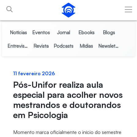
Pular para o Conteúdo principal
Notícias
Eventos
Jornal
Ebooks
Blogs
Entrevistas
Revista
Podcasts
Mídias
Newsletter
11 fevereiro 2026
Pós-Unifor realiza aula
especial para acolher novos
mestrandos e doutorandos
em Psicologia
Momento marca oficialmente o início do semestre