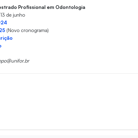
strado Profissional em Odontologia
 13 de junho
024
25
(Novo cronograma)
crição
o
mpo@unifor.br