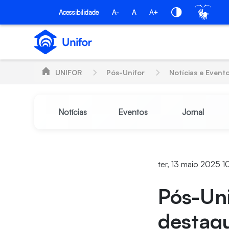
Pular para o Conteúdo principal
PÓS-UNIFOR
Acessibilidade
A-
A
A+
UNIFOR
Pós-Unifor
Notícias e Event
Notícias
Eventos
Jornal
ter, 13 maio 2025 1
Pós-Uni
destaq