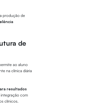
 da produção de
elência
utura de
permite ao aluno
te na clínica diária
ara resultados
 a integração com
os clínicos.