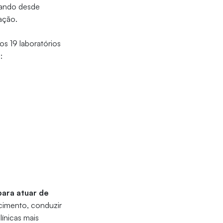
rdando desde
ação.
s 19 laboratórios
:
para atuar de
cimento, conduzir
línicas mais