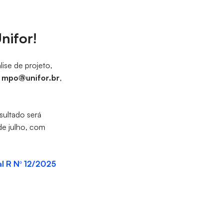
Unifor!
lise de projeto,
l
mpo@unifor.br
,
esultado será
 de julho, com
al R Nº 12/2025