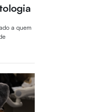
tologia
ltado a quem
 de