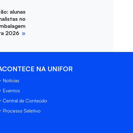
ção: alunas
nalistas no
Embalagem
ira 2026
ACONTECE NA UNIFOR
Notícias
Eventos
Central de Conteúdo
Processo Seletivo