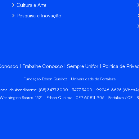
Cultura e Arte
Pesquisa e Inovação
 Conosco
Trabalhe Conosco
Sempre Unifor
Política de Priva
Fundação Edson Queiroz | Universidade de Fortaleza
ntral de Atendimento: (85) 3477-3000 | 3477-3400 | 99246-6625 (WhatsA
 Washington Soares, 1321 - Edson Queiroz - CEP 60811-905 - Fortaleza / CE - Br