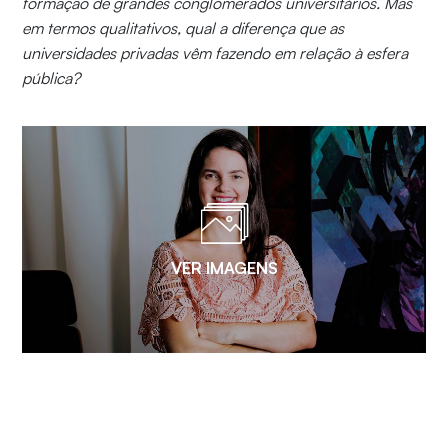
formação de grandes conglomerados universitários. Mas
em termos qualitativos, qual a diferença que as
universidades privadas vêm fazendo em relação à esfera
pública?
VER IMAGENS
Para a vice-reitora de pós-graduação da Unifor,
Lília
Sales
a união tem feito a força quando o assunto é
educação superior no Brasil. “Os setores público e