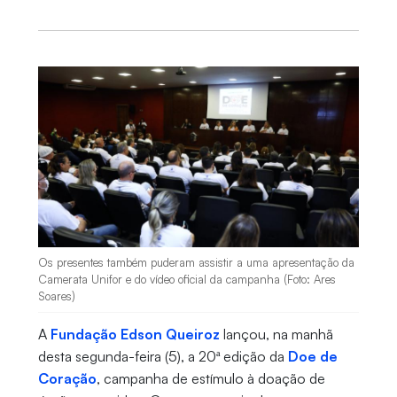
Os presentes também puderam assistir a uma apresentação da
Camerata Unifor e do vídeo oficial da campanha (Foto: Ares
Soares)
A
Fundação Edson Queiroz
lançou, na manhã
desta segunda-feira (5), a 20ª edição da
Doe de
Coração
, campanha de estímulo à doação de