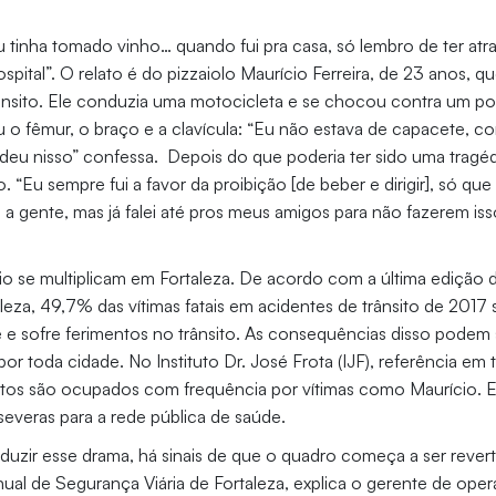
u tinha tomado vinho… quando fui pra casa, só lembro de ter at
spital”. O relato é do pizzaiolo Maurício Ferreira, de 23 anos, q
rânsito. Ele conduzia uma motocicleta e se chocou contra um 
 o fêmur, o braço e a clavícula: “Eu não estava de capacete, c
í deu nisso” confessa. Depois do que poderia ter sido uma tragédia
 “Eu sempre fui a favor da proibição [de beber e dirigir], só q
 gente, mas já falei até pros meus amigos para não fazerem isso
 se multiplicam em Fortaleza. De acordo com a última edição d
leza, 49,7% das vítimas fatais em acidentes de trânsito de 2017 
e e sofre ferimentos no trânsito. As consequências disso podem 
or toda cidade. No Instituto Dr. José Frota (IJF), referência em 
itos são ocupados com frequência por vítimas como Maurício. 
everas para a rede pública de saúde.
duzir esse drama, há sinais de que o quadro começa a ser reverti
ual de Segurança Viária de Fortaleza, explica o gerente de oper