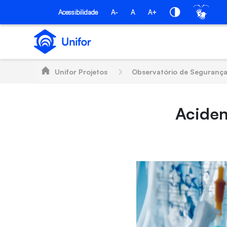
Pular para o Conteúdo principal
HOME
Acessibilidade
A-
A
A+
Unifor Projetos
Observatório de Segurança Viária d
Aciden