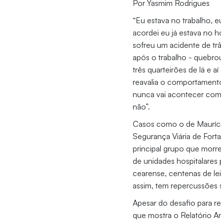
Por Yasmim Rodrigues
“Eu estava no trabalho, e
acordei eu já estava no ho
sofreu um acidente de t
após o trabalho - quebrou
três quarteirões de lá e a
reavalia o comportamento.
nunca vai acontecer com a
não”.
Casos como o de Maurício
Segurança Viária de Forta
principal grupo que morr
de unidades hospitalares p
cearense, centenas de le
assim, tem repercussões s
Apesar do desafio para re
que mostra o Relatório An