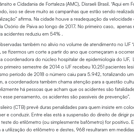
ânsito e Cidadania de Fortaleza (AMC), Disraeli Brasil. “Aqui em
uindo, isso se deve muito as campanhas que estão sendo realiz
alização” afirma. Na cidade houve a readequação da velocidade
a Osório de Paiva ao longo de 2017. No primeiro caso, apenas 
 acidentes reduziu em 54% .
observadas também no alívio no volume de atendimento no IJF 
a, se fizermos um corte a partir do ano que começaram a ocorre
a a coordenadora do núcleo hospitalar de epidemiologia do IJF,
No primeiro semestre de 2014 o IJF recebeu 10.251 pacientes le
esmo período de 2018 o número caiu para 5.942, totalizando u
m, a coordenadora também chama atenção para a questão cultur
felizmente há pessoas que acham que os acidentes são fatalidade
 esse pensamento, os acidentes são passíveis de prevenção”.
ileiro (CTB) prevê duras penalidades para quem insiste em coloc
ber e conduzir. Entre elas está a suspensão do direito de dirigir
 teste do etilômetro (ou simplesmente bafômetro) for positivo.
 a utilização do etilômetro e destes, 968 resultaram em medidas