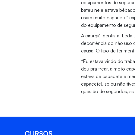
equipamentos de seguran
bateu nele estava bêbado
usam muito capacete” exp
do equipamento de segura
A cirurgiã-dentista, Leda
decorrência do não uso o
causa. O tipo de feriment
“Eu estava vindo do trab
deu pra frear, a moto ca
estava de capacete e mes
capacete], se eu não tive
questão de segundos, as 
CURSOS