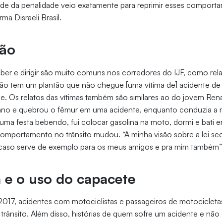
ade da penalidade veio exatamente para reprimir esses comport
ma Disraeli Brasil.
ção
er e dirigir são muito comuns nos corredores do IJF, como rela
não tem um plantão que não chegue [uma vítima de] acidente de 
ge. Os relatos das vítimas também são similares ao do jovem Renan
ano e quebrou o fêmur em uma acidente, enquanto conduzia a m
 uma festa bebendo, fui colocar gasolina na moto, dormi e bati 
comportamento no trânsito mudou. “A minha visão sobre a lei s
caso serve de exemplo para os meus amigos e pra mim também”
 e o uso do capacete
2017, acidentes com motociclistas e passageiros de motociclet
no trânsito. Além disso, histórias de quem sofre um acidente e nã