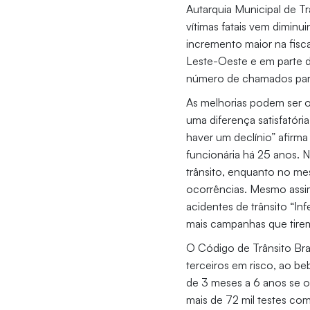
Autarquia Municipal de Tr
vítimas fatais vem dimin
incremento maior na fisc
Leste-Oeste e em parte d
número de chamados para
As melhorias podem ser 
uma diferença satisfatóri
haver um declínio” afirm
funcionária há 25 anos. 
trânsito, enquanto no m
ocorrências. Mesmo assi
acidentes de trânsito “In
mais campanhas que tirem
O Código de Trânsito Bras
terceiros em risco, ao be
de 3 meses a 6 anos se o
mais de 72 mil testes com