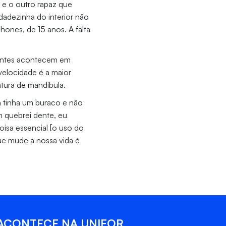
e o outro rapaz que
dadezinha do interior não
ones, de 15 anos. A falta
identes acontecem em
velocidade é a maior
atura de mandíbula.
a tinha um buraco e não
m quebrei dente, eu
isa essencial [o uso do
que mude a nossa vida é
ACONTECE NA UNIFOR