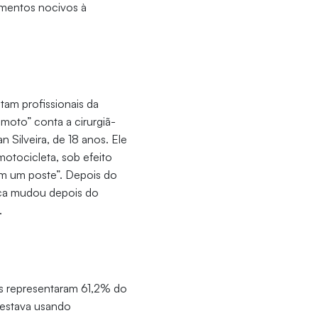
amentos nocivos à
tam profissionais da
moto” conta a cirurgiã-
 Silveira, de 18 anos. Ele
otocicleta, sob efeito
em um poste”. Depois do
eca mudou depois do
.
as representaram 61,2% do
o estava usando