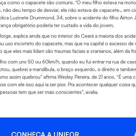
ça como o capacete são comuns. “O meu filho estava na moto 
, não deu tempo de desviar, ele não estava de capacete… em ci
lica Luzinete Drummond, 34, sobre o acidente do filho Airton Jh
nça obrigatório poderia ter custado a vida do jovem.
 Jorge, explica ainda que no interior do Ceará a maioria dos ac
u uso incorreto do capacete, mas que na capital o excesso de 
o que eles mais lidam são traumas faciais e cranianos, além da fr
alho com uns 50 ou 60km/h, quando eu fui entrar na rua de cas
potou, quebrei a mandíbula, o braço esquerdo, o direito e també
mo assim quebrou” afirma Wesley Pereira, de 21 anos. “É uma co
sse com ele isso aqui ia ser pior. Pra acontecer qualquer coisa 
pessoas tem que ser mais conscientes”, avalia.
CONHEÇA A UNIFOR