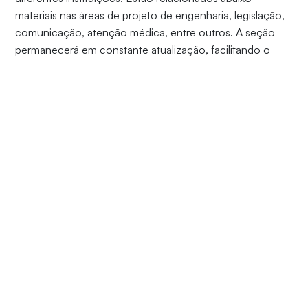
materiais nas áreas de projeto de engenharia, legislação,
comunicação, atenção médica, entre outros. A seção
permanecerá em constante atualização, facilitando o
acesso a este tipo de informação direcionada.
EM PORTUGUÊS
EM INGLÊS
EM ESPANHOL
CURSOS
Graduação Presencial
Graduação EAD
Pós-Graduação