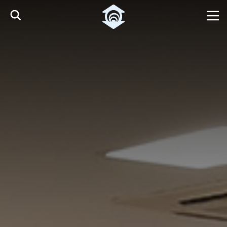
Pular para o Conteúdo principal