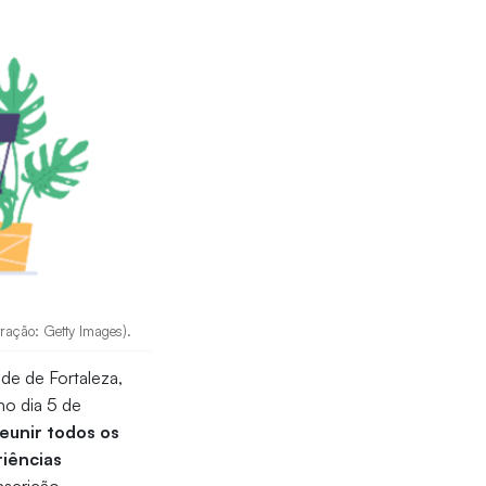
ração: Getty Images).
de de Fortaleza,
no dia 5 de
eunir todos os
riências