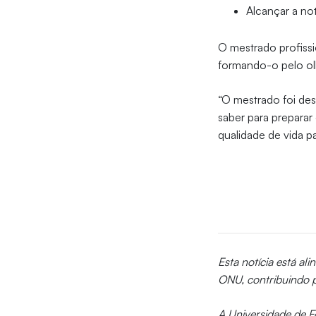
Alcançar a no
O mestrado profissi
formando-o pelo olh
“O mestrado foi de
saber para preparar
qualidade de vida p
Esta notícia está al
ONU, contribuindo 
A Universidade de Fo