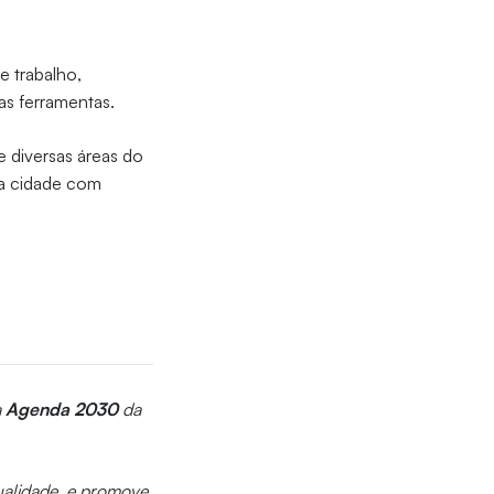
e trabalho,
as ferramentas.
 diversas áreas do
ma cidade com
a
Agenda 2030
da
qualidade, e promove