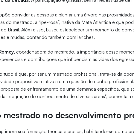
go da década
. A participação é gratuita, sem a necessidade de i
õe convidar as pessoas a plantar uma árvore nas proximidade
ulas do mestrado, a “ipê-rosa”, nativa da Mata Atlântica e que po
 do Brasil. Além disso, busca estabelecer um momento de conve
indes e mudas, contando também com lanches.
 Romcy
, coordenadora do mestrado, a importância desse mome
xperiências e contribuições que influenciam as vidas dos egress
so tudo é que, por ser um mestrado profissional, trata-se da opo
vidade propositiva relativa a uma questão de cunho profissiona
proposta de enfrentamento de uma demanda específica, que s
 da integração do conhecimento de diversas áreas", comenta a
o mestrado no desenvolvimento pro
rimora sua formação teórica e prática, habilitando-se como pro