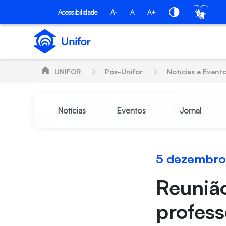
Pular para o Conteúdo principal
PÓS-UNIFOR
Acessibilidade
A-
A
A+
UNIFOR
Pós-Unifor
Notícias e Event
Notícias
Eventos
Jornal
5 dezembro
Reunião
profess