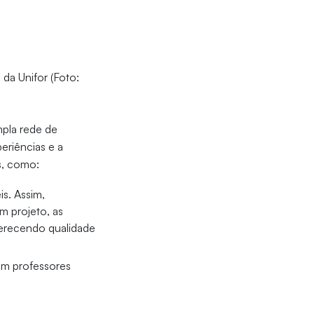
da Unifor (Foto:
mpla rede de
eriências e a
s, como:
is. Assim,
m projeto, as
ferecendo qualidade
com professores