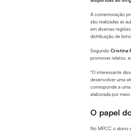
adquiridas ao lon
A comemoração prop
são realizadas as a
em diversas regiões
distribuição de br
Segundo
Cristina
promover relatos, e
“O interessante dis
desenvolver uma ati
corresponde a uma 
elaborada por meio
O papel d
No MPCC o aluno ap