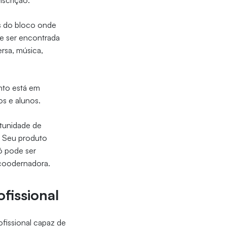
nscrição.
s do bloco onde
de ser encontrada
rsa, música,
nto está em
os e alunos.
rtunidade de
l. Seu produto
ó pode ser
 coodernadora.
fissional
fissional capaz de