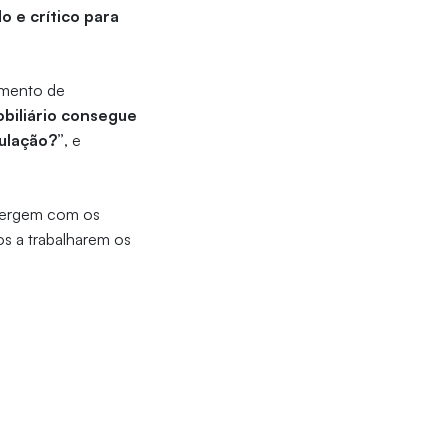
o e crítico para
amento de
biliário consegue
pulação?”
, e
vergem com os
s a trabalharem os