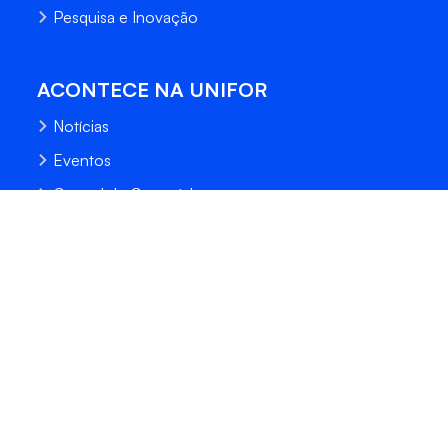
Pesquisa e Inovação
ACONTECE NA UNIFOR
Notícias
Eventos
Central de Conteúdo
Processo Seletivo
Fale Conosco
Trabalhe Conosco
Sempre Unifor