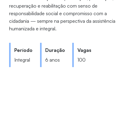
recuperação e reabilitação com senso de
responsabilidade social e compromisso com a
cidadania — sempre na perspectiva da assistência
humanizada e integral.
Período
Duração
Vagas
Integral
6 anos
100
Coordenação: Profa. Dra. Carina
Bandeira Bezerra
medicina@unifor.br
(85) 3477-3675
NAMI
| 3º Andar