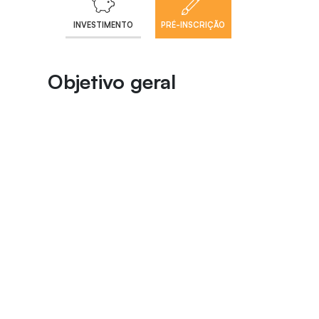
INVESTIMENTO
PRÉ-INSCRIÇÃO
Objetivo geral
Preparar e qualificar profissionais em
Metrologia para atuação nas indústrias,
laboratórios fornecedores de serviços
metrológicos de calibração e de ensaios e
para implantação de programas de qualidade
e confiabilidade metrológica.
Objetivos específicos
Aprofundar a formação científica e
tecnológica dos profissionais que já
atuam na indústria e laboratórios, bem