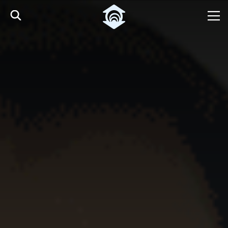
Pular para o Conteúdo principal