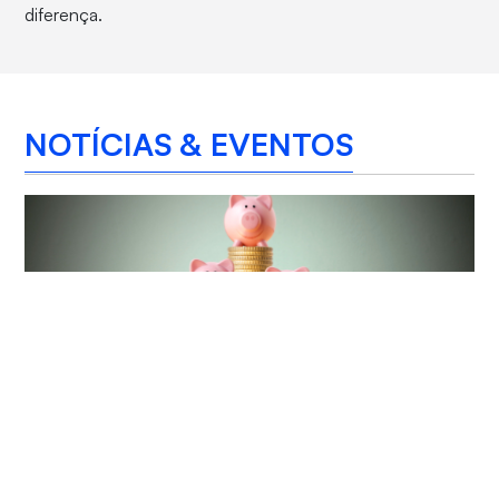
diferença.
NOTÍCIAS & EVENTOS
Ter, 4 Agosto 2026 18:06
Orgulho em dose dupla: alunos da Unifor
ganham 1º e 2º lugar em Gincana Nacional
de Economia