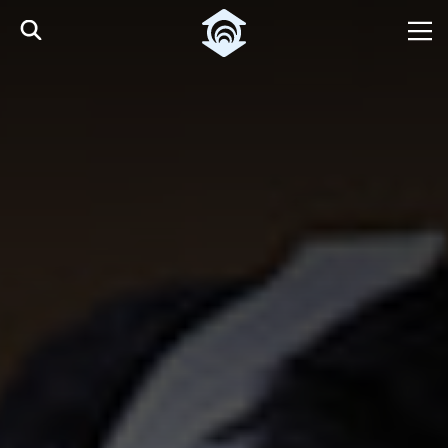
Pular para o Conteúdo principal