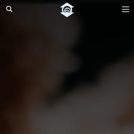
Pular para o Conteúdo principal