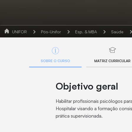
UNIFOR
Pós-Unifor
Esp. & MBA
Saúde
SOBRE O CURSO
MATRIZ CURRICULAR
Objetivo geral
Habilitar profissionais psicólogos par
Hospitalar visando a formação consis
prática supervisionada.