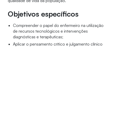
qualidade de vida da população.
Objetivos específicos
Compreender o papel do enfermeiro na utilização
de recursos tecnológicos e intervenções
diagnósticas e terapêuticas;
Aplicar o pensamento crítico e julgamento clínico
no planejamento, implementação, execução e
avaliação de intervenções de enfermagem aos
pacientes cirúrgicos;
Analisar e discutir criticamente a aplicação de
recursos tecnológicos e intervenções diagnósticas
e terapêuticas na assistência.
Público-alvo
Profissionais graduados em Enfermagem.