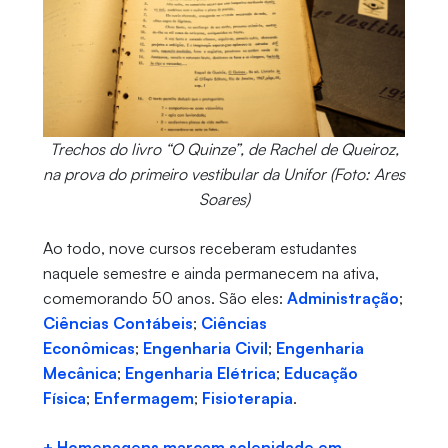
Trechos do livro “O Quinze”, de Rachel de Queiroz,
na prova do primeiro vestibular da Unifor (Foto: Ares
Soares)
Ao todo, nove cursos receberam estudantes
naquele semestre e ainda permanecem na ativa,
comemorando 50 anos. São eles:
Administração
;
Ciências Contábeis
;
Ciências
Econômicas
;
Engenharia Civil
;
Engenharia
Mecânica
;
Engenharia Elétrica
;
Educação
Física
;
Enfermagem
;
Fisioterapia
.
+ Homenagens marcam solenidade em