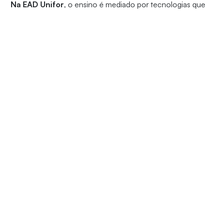
Na EAD Unifor
, o ensino é mediado por tecnologias que
permitem a flexibilidade nos estudos, possuem uma
linguagem dialógica e de fácil acesso, auxiliando você,
estudante, a ter uma melhor organização do tempo.
Os estudantes contam com um material educacional
exclusivo, videoaulas gravadas, bem como, recursos
educacionais interativos. Na EAD Unifor você ainda
conta com a
estrutura presencial
do Campus, com:
laboratórios
, salas específicas para metodologias ativas e
por projetos,
Central de Carreiras
,
PAP
(Programa de
Apoio ao Aluno),
Biblioteca
, entre outros.