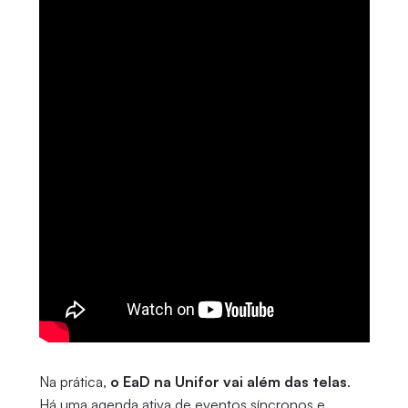
Na prática,
o EaD na Unifor
vai além das telas
.
Há uma agenda ativa de eventos síncronos e