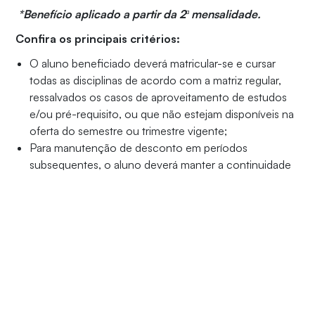
*Benefício aplicado a partir da 2ª mensalidade.
Confira os principais critérios:
O aluno beneficiado deverá matricular-se e cursar
todas as disciplinas de acordo com a matriz regular,
ressalvados os casos de aproveitamento de estudos
e/ou pré-requisito, ou que não estejam disponíveis na
oferta do semestre ou trimestre vigente;
Para manutenção de desconto em períodos
subsequentes, o aluno deverá manter a continuidade
de seus estudos, ou seja, sem interrupções em virtude
de desistência, abandono ou matricula institucional no
decorrer do curso, salvo, neste último caso, por
ocasião de programa de intercâmbio realizado por
esta Universidade;
O aluno beneficiado não poderá efetuar trancamento
de disciplinas;
Realizar pagamento até a data do vencimento padrão;