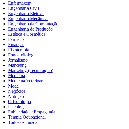
Enfermagem
Engenharia Civil
Engenharia Elétrica
Engenharia Mecânica
Engenharia da Computação
Engenharia de Produção
Estética e Cosmética
Farmácia
Finanças
Fisioterapia
Fonoaudiologia
Jornalismo
Marketing
Marketing (Tecnológico)
Medicina
Medicina Veterinária
Moda
Negócios
Nutrição
Odontologia
Psicologia
Publicidade e Propaganda
Terapia Ocupacional
Todos os cursos