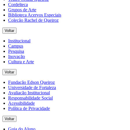
Cordelteca
Grupos de Arte
Biblioteca Acervos Especiais
Coleção Rachel de Queiroz
Voltar
Institucional
Campus
Pesquisa
Inovação
Cultura e Arte
Voltar
Fundação Edson Queiroz
Universidade de Fortaleza
Avaliação Institucional
Responsabilidade Social
Acessibilidade
Política de Privacidade
Voltar
Guia do Aluno