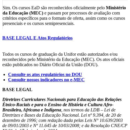
Sim. Os cursos EaD são reconhecidos oficialmente pelo
Ministério
da Educação (MEC)
e passam por processos de avaliação com
critérios específicos para o formato de oferta, assim como os cursos
presenciais e os cursos semipresenciais.
Esse reconhecimento está respaldado por legislações como a
Lei de
BASE LEGAL E Atos Regulatórios
Diretrizes e Bases da Educação Nacional (Lei nº 9.394/1996)
, o
Decreto nº 12.456/2025
, que atualiza as diretrizes da EaD no Brasil,
e a
Portaria MEC nº 378/2025
, que define os formatos de oferta,
Todos os cursos de graduação da Unifor estão autorizados e/ou
assim como as demais legislações vigentes.
reconhecidos pelo Ministério da Educação (MEC). Os atos oficiais
Para ofertar cursos a distância, as instituições de ensino superior
estão publicados no Diário Oficial da União (DOU).
devem ser credenciadas para a modalidade, apresentar projetos
Consulte os atos regulatórios no DOU
pedagógicos estruturados, comprovar a infraestrutura tecnológica e
Consulte nossos indicadores no e-MEC
acadêmica e garantir padrões de qualidade exigidos pelo MEC,
validando e reconhecendo este curso.
BASE LEGAL
Diretrizes Curriculares Nacionais para Educação das Relações
A formação EaD é mais fácil que o formato presencial ou semipresencial?
Étnico-Raciais e para o Ensino de História e Cultura Afro-
Brasileira, Africana e Indígena
, nos termos da LDB – Lei de
Diretrizes e Bases da Educação Nacional. Lei nº 9.394, de 20 de
Não. A formação EaD não é mais fácil nem mais difícil, ela é
dezembro de 1996; com redação dada pelas Leis N° 10.639/2003
diferente.
de 09/01/2003 e Nº 11.645 de 10/03/2008; e da Resolução CNE/CP