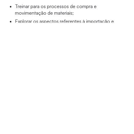
Treinar para os processos de compra e
movimentação de materiais;
Explorar os aspectos referentes à importação e
exportação;
Capacitar os participantes para o dimensionamento
dos custos logísticos;
Simular situações produtivas e logísticas utilizando
software.
Público-alvo
Profissionais graduados em Engenharia, Administração
e correlatas, que desejem obter uma visão integrada da
gestão de empresas quanto aos Processos de
Produção, Logística e Supply Chain Management.