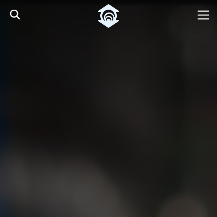
Pular para o Conteúdo principal