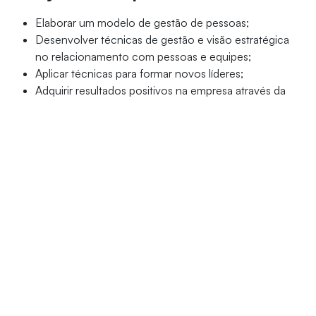
Elaborar um modelo de gestão de pessoas;
Desenvolver técnicas de gestão e visão estratégica
no relacionamento com pessoas e equipes;
Aplicar técnicas para formar novos líderes;
Adquirir resultados positivos na empresa através da
liderança de pessoas.
Público-alvo
Gestores que influenciam no modelo de gestão de
pessoas das empresas, quais sejam: profissionais
graduados em quaisquer áreas, que atuem como
gerentes, especialistas, supervisores, diretores,
executivos, empresários, empreendedores e/ou
consultores.
Detalhes do curso