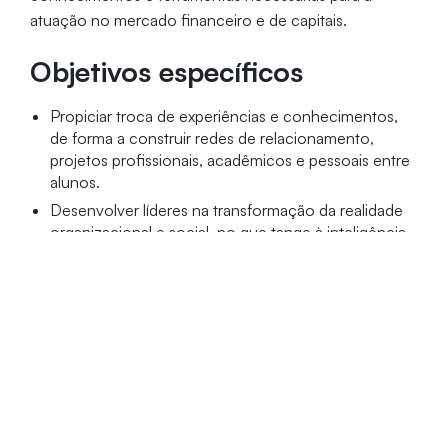
atuação no mercado financeiro e de capitais.
Objetivos específicos
Propiciar troca de experiências e conhecimentos,
de forma a construir redes de relacionamento,
projetos profissionais, acadêmicos e pessoais entre
alunos.
Desenvolver líderes na transformação da realidade
organizacional e social, no que tange à inteligência
de mercado.
Público-alvo
Graduados das áreas de negócios, exatas ou
investidores e agentes autônomos de investimentos
que atuem ou desejem atuar em diferentes mercados e
que necessitam obter aperfeiçoamento em Mercado