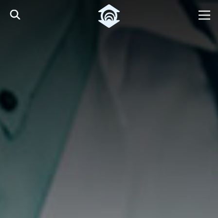
Pular para o Conteúdo principal