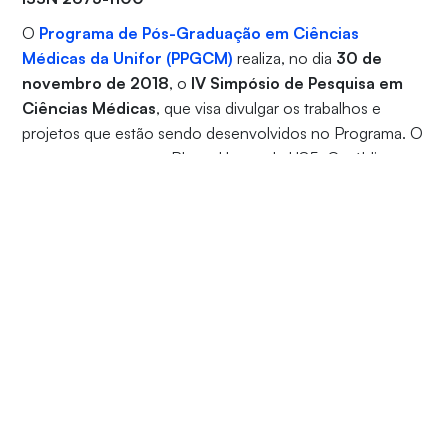
O
Programa de Pós-Graduação em Ciências
Médicas da Unifor (PPGCM)
realiza, no dia
30 de
novembro de 2018
, o
IV Simpósio de Pesquisa em
Ciências Médicas
, que visa divulgar os trabalhos e
projetos que estão sendo desenvolvidos no Programa. O
evento acontece no Bloco H, na sala H85. O público-
alvo são alunos de graduação e pós-graduação, além de
profissionais da área de Saúde.
O Simpósio terá início às 8h30 e contará com uma
palestra e uma mesa-redonda, com participação de
profissionais e pesquisadores da Unifor e das
Universidades Federais do Ceará (UFC) e da Bahia
(UFBA) e Universidade Estadual de Campinas (Unicamp).
Durante a tarde, haverá uma sessão de pôsteres e
realização de palestras com as temáticas: “Técnicas de
para um bom orador”, “Apresentando para o público
leigo” e “Estratégias de divulgação de artigo científico”. A