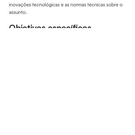
inovações tecnológicas e as normas técnicas sobre o
assunto.
Objetivos específicos
Completar a base curricular dos profissionais que
atuam na área de engenharia de obras de
infraestrutura
Relacionar normas técnicas nacionais e
internacionais atuais para a engenharia de obras de
infraestrutura
Alinhar as necessidades de mercado com os
conhecimentos práticos do engenheiro
Aprender a adaptar a aplicação dos conhecimentos
teóricos na prática
Público-alvo