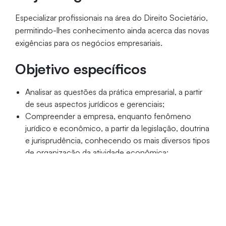
Especializar profissionais na área do Direito Societário,
permitindo-lhes conhecimento ainda acerca das novas
exigências para os negócios empresariais.
Objetivo específicos
Analisar as questões da prática empresarial, a partir
de seus aspectos jurídicos e gerenciais;
Compreender a empresa, enquanto fenômeno
jurídico e econômico, a partir da legislação, doutrina
e jurisprudência, conhecendo os mais diversos tipos
de organização da atividade econômica;
Apresentar novos negócios empresariais voltados à
dinâmica da sociedade contemporânea,
principalmente novas estruturas e contratos
empresariais, assim como a exploração de ramos
ligados ao mercado de capitais e investimento.