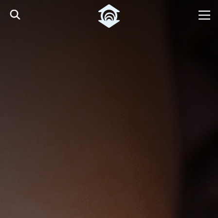
Pular para o Conteúdo principal