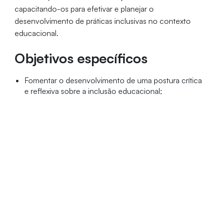
capacitando-os para efetivar e planejar o
desenvolvimento de práticas inclusivas no contexto
educacional.
Objetivos específicos
Fomentar o desenvolvimento de uma postura crítica
e reflexiva sobre a inclusão educacional;
Capacitar profissionais para uma atuação
fundamentada em princípios técnicos e éticos junto
à comunidade educacional como um todo no que
diz respeito à inclusão.
Público-alvo
Profissionais graduados que atuam ou pretendem atuar
junto a educação especial em diferentes contextos
sociais, tais como: pedagogos, professores do