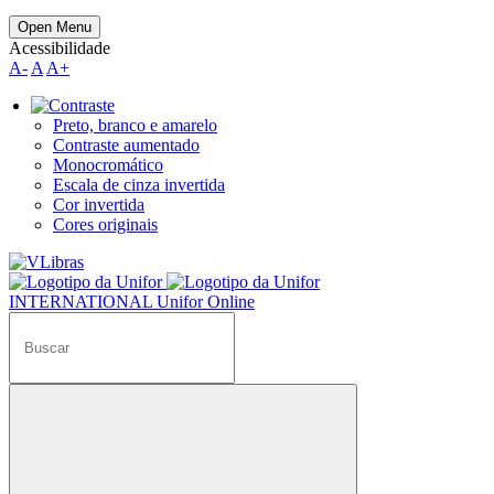
Open Menu
Acessibilidade
A-
A
A+
Preto, branco e amarelo
Contraste aumentado
Monocromático
Escala de cinza invertida
Cor invertida
Cores originais
INTERNATIONAL
Unifor Online