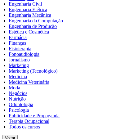
Engenharia Civil
Engenharia Elétrica
Engenharia Mecânica
Engenharia da Computação
Engenharia de Produção
Estética e Cosmética
Farmácia
Finanças
Fisioterapia
Fonoaudiologia
Jornalismo
Marketing
Marketing (Tecnológico)
Medicina
Medicina Veterinária
Moda
Negócios
Nutrição
Odontologia
Psicologia
Publicidade e Propaganda
Terapia Ocupacional
Todos os cursos
Voltar