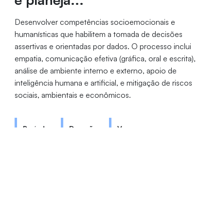
Desenvolver competências socioemocionais e
humanísticas que habilitem a tomada de decisões
assertivas e orientadas por dados. O processo inclui
empatia, comunicação efetiva (gráfica, oral e escrita),
análise de ambiente interno e externo, apoio de
inteligência humana e artificial, e mitigação de riscos
sociais, ambientais e econômicos.
Período
Duração
Vagas
Integral
3 anos
30
Coordenador: Prof. Dr. Josimar Souza
Costa
negocios@unifor.br
(85) 3477-3192