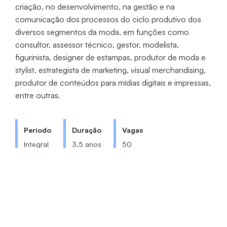
criação, no desenvolvimento, na gestão e na
comunicação dos processos do ciclo produtivo dos
diversos segmentos da moda, em funções como
consultor, assessor técnico, gestor, modelista,
figurinista, designer de estampas, produtor de moda e
stylist, estrategista de marketing, visual merchandising,
produtor de conteúdos para mídias digitais e impressas,
entre outras.
Período
Duração
Vagas
Integral
3,5 anos
50
Coordenação: Profa. Dra. Priscila
Medeiros Camelo
modabacharelado@unifor.br
(85) 3477-3124