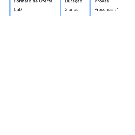
Formato de Oferta
Duração
Provas
EaD
2 anos
Presenciais*
*Realizadas duas vezes por semestre no Campus da Universidade
de Fortaleza, conforme Decreto nº 12.456/2025 do MEC.
Coordenação: Profa. Eugênia Melo
Cabral
curso.ead@unifor.br
0800-2800550
Bloco N | Térreo
VER VÍDEOS