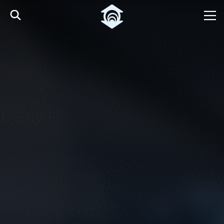
Pular para o Conteúdo principal