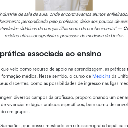
ndustrial de sala de aula, onde encontrávamos alunos enfileirado
hecimento personificado pelo professor, deixa aos poucos de exist
atividades didáticas de compartilhamento de conhecimento” –
Ca
médico ultrassonografista e professor de medicina da Unifor.
 prática associada ao ensino
, que veio como recurso de apoio na aprendizagem, as prática
a formação médica. Nesse sentido, o curso de
Medicina
da Unifo
eus discentes, como as possibilidades de ingresso nas ligas mé
abrangem diversos campos da profissão, proporcionando um cená
 de vivenciar estágios práticos específicos, bem como desenvo
ando em grupos.
Guimarães, que possui mestrado em ultrassonografia hepática int