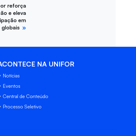
for reforça
ção e eleva
cipação em
 globais
ACONTECE NA UNIFOR
Notícias
Eventos
Central de Conteúdo
Processo Seletivo