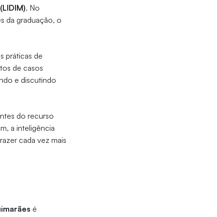
(LIDIM)
. No
tes da graduação, o
 práticas de
tos de casos
ando e discutindo
entes do recurso
, a inteligência
 trazer cada vez mais
uimarães
é