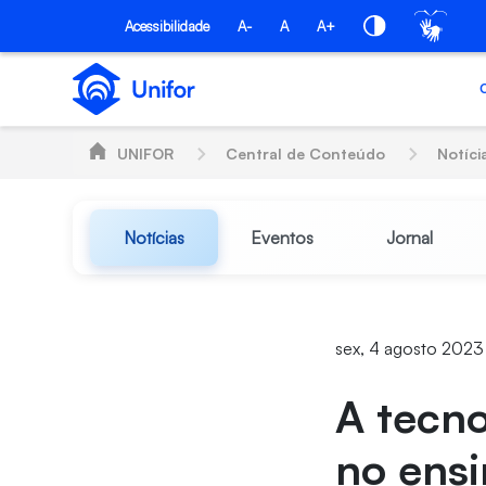
Pular para o Conteúdo principal
Acessibilidade
A-
A
A+
UNIFOR
Central de Conteúdo
Notíci
Notícias
Eventos
Jornal
sex, 4 agosto 2023
A tecn
no ens