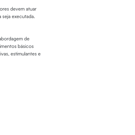
sores devem atuar
a seja executada.
a abordagem de
cimentos básicos
vas, estimulantes e