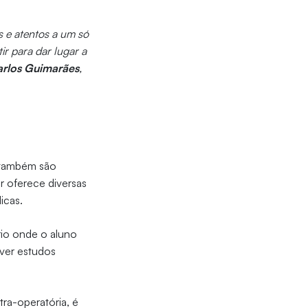
s e atentos a um só
ir para dar lugar a
rlos Guimarães
,
s também são
r oferece diversas
dicas.
rio onde o aluno
lver estudos
ra-operatória, é