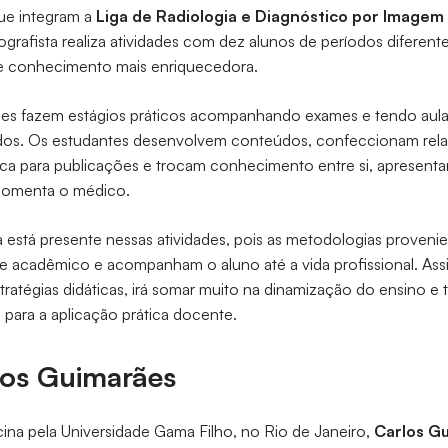
ue integram a
Liga de Radiologia e Diagnóstico por Imagem 
nografista realiza atividades com dez alunos de períodos diferen
de conhecimento mais enriquecedora.
les fazem estágios práticos acompanhando exames e tendo aulas
dos. Os estudantes desenvolvem conteúdos, confeccionam rela
ica para publicações e trocam conhecimento entre si, apresent
 comenta o médico.
a está presente nessas atividades, pois as metodologias proveni
acadêmico e acompanham o aluno até a vida profissional. Assim
s estratégias didáticas, irá somar muito na dinamização do ensino e
para a aplicação prática docente.
los Guimarães
na pela Universidade Gama Filho, no Rio de Janeiro,
Carlos G