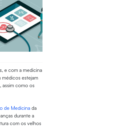
is, e com a medicina
os médicos estejam
m, assim como os
o de Medicina
da
danças durante a
ptura com os velhos