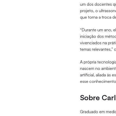
um dos docentes q
projeto, o ultrasso
que torna a troca 
“Durante um ano, e
iniciação dos méto
vivenciados na prát
temas relevantes,”
A própria tecnologi
nascem no ambiente 
artificial, aliada à
esse conhecimento 
Sobre Car
Graduado em medici