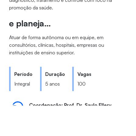
diagnóstico, tratamento e controle com foco na
promoção da saúde.
e planeja…
Atuar de forma autônoma ou em equipe, em
consultórios, clínicas, hospitais, empresas ou
instituições de ensino superior.
Período
Duração
Vagas
Integral
5 anos
100
Coordenação: Prof. Dr. Saulo Ellery
Santos
odontologia@unifor.br
(85) 3477-3392