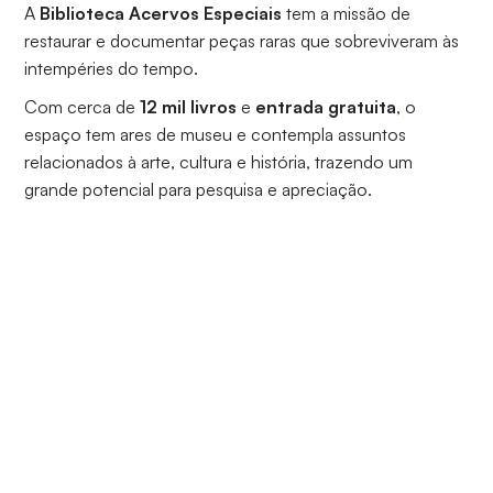
A
Biblioteca Acervos Especiais
tem a missão de
restaurar e documentar peças raras que sobreviveram às
intempéries do tempo.
Com cerca de
12 mil livros
e
entrada gratuita
, o
espaço tem ares de museu e contempla assuntos
relacionados à arte, cultura e história, trazendo um
grande potencial para pesquisa e apreciação.
Esperamos você para embarcar nas maravilhas desta
viagem pela arte e o tempo.
Agende sua visita!
INSTITUCIONAL
NORMAS PARA CONSULTA
SETOR DE CONSERVAÇÃO E RESTAURO
CONSULTA AO ACERVO